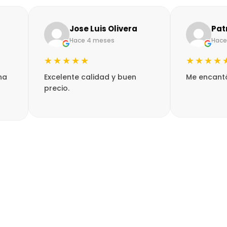
Jose Luis Olivera
Patri
Hace 4 meses
Hace 4
★★★★★
★★★★★
a
Excelente calidad y buen
Me encantó e
precio.